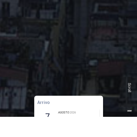
Scroll
Arrivo
AGOSTO
2026
7
venerdì
Partenza